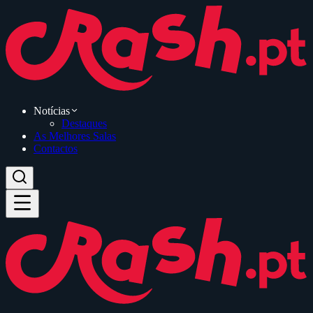
Notícias
Destaques
As Melhores Salas
Contactos