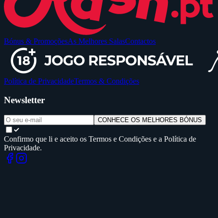
Bónus & Promoções
As Melhores Salas
Contactos
Política de Privacidade
Termos & Condições
Newsletter
CONHECE OS MELHORES BÓNUS
Confirmo que li e aceito os Termos e Condições e a Política de
Privacidade.