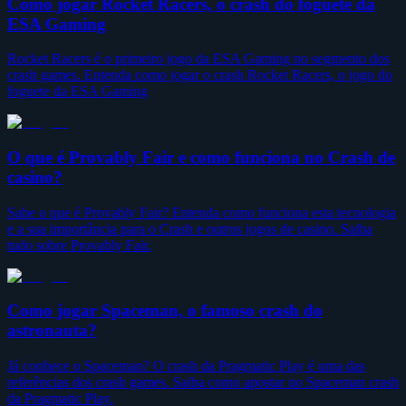
Como jogar Rocket Racers, o crash do foguete da
ESA Gaming
Rocket Racers é o primeiro jogo da ESA Gaming no segmento dos
crash games. Entenda como jogar o crash Rocket Racers, o jogo do
foguete da ESA Gaming
O que é Provably Fair e como funciona no Crash de
casino?
Sabe o que é Provably Fair? Entenda como funciona esta tecnologia
e a sua importância para o Crash e outros jogos de casino. Saiba
tudo sobre Provably Fair.
Como jogar Spaceman, o famoso crash do
astronauta?
Já conhece o Spaceman? O crash da Pragmatic Play é uma das
referências dos crash games. Saiba como apostar no Spaceman crash
da Pragmatic Play.