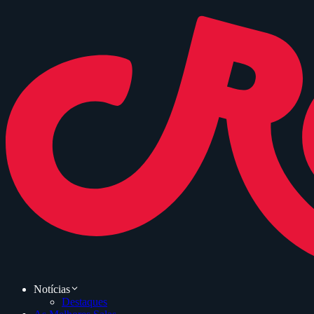
Notícias
Destaques