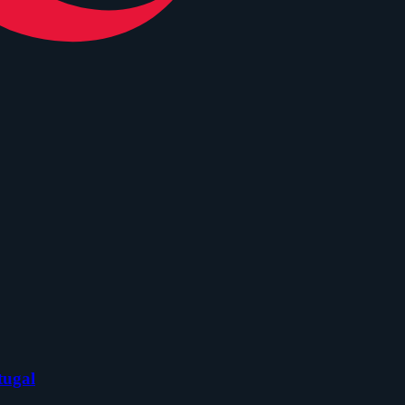
tugal