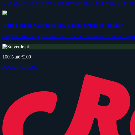
O Foguetão da Solverde é o primeiro jogo crash em Portugal. Saiba m
Como jogar Cappadocia, o jogo crash do balão?
Cappadocia é um jogo crash com coloridos balões de ar quente. Veja
100% até €100
JOGAR AGORA