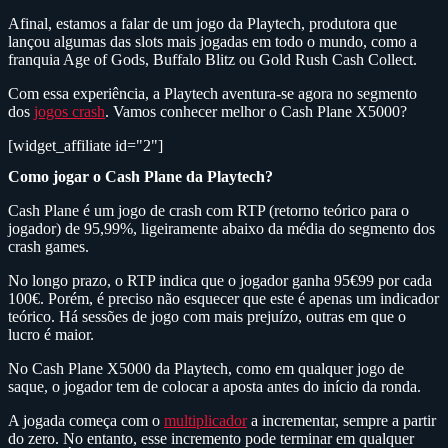
Afinal, estamos a falar de um jogo da Playtech, produtora que
lançou algumas das slots mais jogadas em todo o mundo, como a
franquia Age of Gods, Buffalo Blitz ou Gold Rush Cash Collect.
Com essa experiência, a Playtech aventura-se agora no segmento
dos
jogos crash
. Vamos conhecer melhor o Cash Plane X5000?
[widget_affiliate id="2"]
Como jogar o Cash Plane da Playtech?
Cash Plane é um jogo de crash com RTP (retorno teórico para o
jogador) de 95,99%, ligeiramente abaixo da média do segmento dos
crash games.
No longo prazo, o RTP indica que o jogador ganha 95€99 por cada
100€. Porém, é preciso não esquecer que este é apenas um indicador
teórico. Há sessões de jogo com mais prejuízo, outras em que o
lucro é maior.
No Cash Plane X5000 da Playtech, como em qualquer jogo de
saque, o jogador tem de colocar a aposta antes do início da ronda.
A jogada começa com o
multiplicador
a incrementar, sempre a partir
do zero. No entanto, esse incremento pode terminar em qualquer