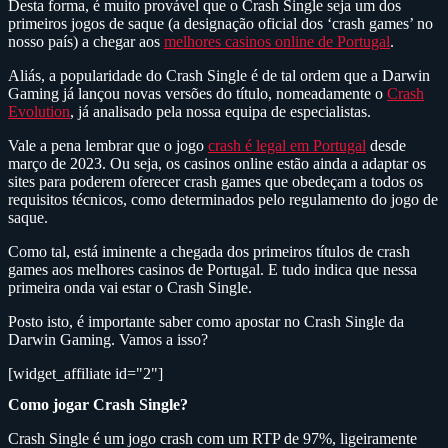
Desta forma, é muito provável que o Crash Single seja um dos
primeiros jogos de saque (a designação oficial dos ‘crash games’ no
nosso país) a chegar aos
melhores casinos online de Portugal
.
Aliás, a popularidade do Crash Single é de tal ordem que a Darwin
Gaming já lançou novas versões do título, nomeadamente o
Crash
Evolution
, já analisado pela nossa equipa de especialistas.
Vale a pena lembrar que o jogo
crash é legal em Portugal
desde
março de 2023. Ou seja, os casinos online estão ainda a adaptar os
sites para poderem oferecer crash games que obedeçam a todos os
requisitos técnicos, como determinados pelo regulamento do jogo de
saque.
Como tal, está iminente a chegada dos primeiros títulos de crash
games aos melhores casinos de Portugal. E tudo indica que nessa
primeira onda vai estar o Crash Single.
Posto isto, é importante saber como apostar no Crash Single da
Darwin Gaming. Vamos a isso?
[widget_affiliate id="2"]
Como jogar Crash Single?
Crash Single é um jogo crash com um RTP de 97%, ligeiramente