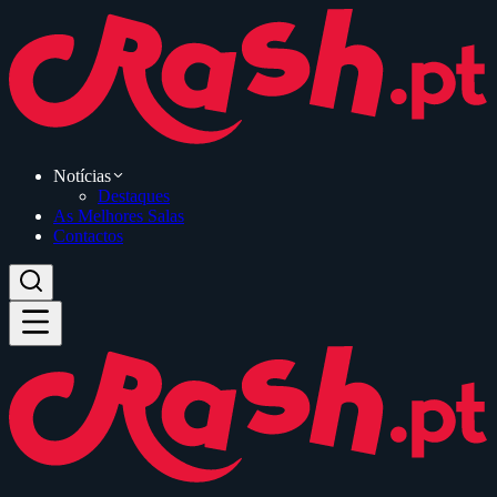
Notícias
Destaques
As Melhores Salas
Contactos