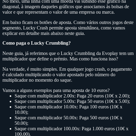
No meio, uma linha com uma moeda vai subindo esse gráfico na
diagonal, à imagem daqueles gráficos que associamos às bolsas de
valor e que representam o valor de uma empresa ou marca.
Em baixo ficam os botões de aposta. Como vários outros jogos deste
segmento, Lucky Crash permite aposta simultânea, como vamos
explicar em detalhe mais abaixo neste guia.
Como paga o Lucky Crumbling?
Neste guia, já referimos que o Lucky Crumbling da Evoplay tem um
multiplicador que define o prémio. Mas como funciona isso?
Na verdade, é muito simples. Em qualquer jogo crash, o pagamento
é calculado multiplicando o valor apostado pelo número do
multiplicador no momento do saque.
Vamos a alguns exemplos para uma aposta de 10 euros?
Saque com multiplicador 2.00x: Paga 20 euros (10€ x 2.00);
Saque com multiplicador 5.00x: Paga 50 euros (10€ x 5.00);
Saque com multiplicador 10.00x: Paga 100 euros (10€ x
10.00);
Saque com multiplicador 50.00x: Paga 500 euros (10€ x
50.00);
Saque com multiplicador 100.00x: Paga 1.000 euros (10€ x
100.00).