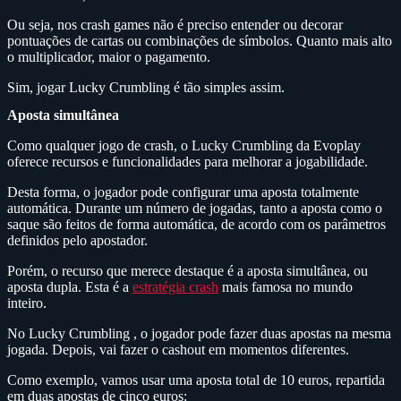
Ou seja, nos crash games não é preciso entender ou decorar
pontuações de cartas ou combinações de símbolos. Quanto mais alto
o multiplicador, maior o pagamento.
Sim, jogar Lucky Crumbling é tão simples assim.
Aposta simultânea
Como qualquer jogo de crash, o Lucky Crumbling da Evoplay
oferece recursos e funcionalidades para melhorar a jogabilidade.
Desta forma, o jogador pode configurar uma aposta totalmente
automática. Durante um número de jogadas, tanto a aposta como o
saque são feitos de forma automática, de acordo com os parâmetros
definidos pelo apostador.
Porém, o recurso que merece destaque é a aposta simultânea, ou
aposta dupla. Esta é a
estratégia crash
mais famosa no mundo
inteiro.
No Lucky Crumbling , o jogador pode fazer duas apostas na mesma
jogada. Depois, vai fazer o cashout em momentos diferentes.
Como exemplo, vamos usar uma aposta total de 10 euros, repartida
em duas apostas de cinco euros: