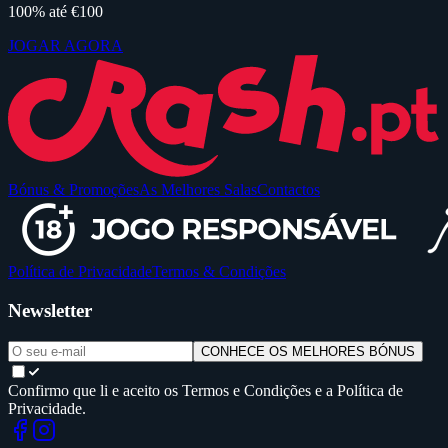
100% até €100
JOGAR AGORA
Bónus & Promoções
As Melhores Salas
Contactos
Política de Privacidade
Termos & Condições
Newsletter
CONHECE OS MELHORES BÓNUS
Confirmo que li e aceito os Termos e Condições e a Política de
Privacidade.