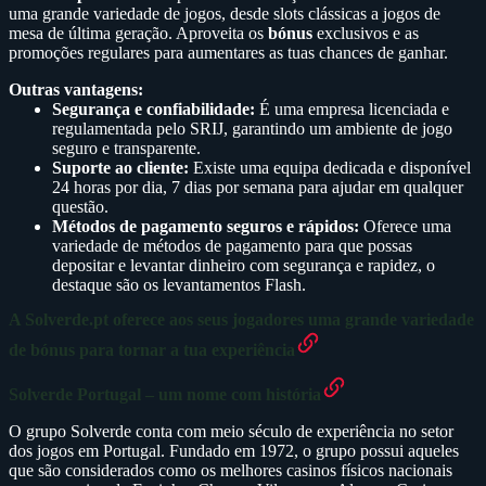
uma grande variedade de jogos, desde slots clássicas a jogos de
mesa de última geração. Aproveita os
bónus
exclusivos e as
promoções regulares para aumentares as tuas chances de ganhar.
Outras vantagens:
Segurança e confiabilidade:
É uma empresa licenciada e
regulamentada pelo SRIJ, garantindo um ambiente de jogo
seguro e transparente.
Suporte ao cliente:
Existe uma equipa dedicada e disponível
24 horas por dia, 7 dias por semana para ajudar em qualquer
questão.
Métodos de pagamento seguros e rápidos:
Oferece uma
variedade de métodos de pagamento para que possas
depositar e levantar dinheiro com segurança e rapidez, o
destaque são os levantamentos Flash.
A Solverde.pt oferece aos seus jogadores uma grande variedade
de bónus para tornar a tua experiência
Solverde Portugal – um nome com história
O grupo Solverde conta com meio século de experiência no setor
dos jogos em Portugal. Fundado em 1972, o grupo possui aqueles
que são considerados como os melhores casinos físicos nacionais