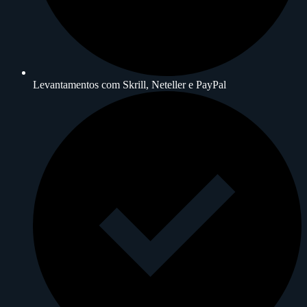
Levantamentos com Skrill, Neteller e PayPal