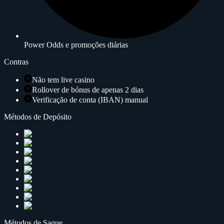
Power Odds e promoções diárias
Contras
Não tem live casino
Rollover de bónus de apenas 2 dias
Verificação de conta (IBAN) manual
Métodos de Depósito
Métodos de Saque