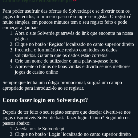
Como se registar em Solverde.pt?
Para poder usufruir das ofertas de Solverde.pt e se divertir com os
jogos oferecidos, o primeiro passo é sempre se registar. O registo é
muito simples, em poucos minutos tem o seu registo feito e pode
começar a ganhar:
Abra o site Solverde.pt através do link que encontra na nossa
página
Clique no botão ‘Registo’ localizado no canto superior direito
Preencha o formulário de registo com todos os dados
solicitados. Garanta que os dados estão corretos
Crie um nome de utilizador e uma palavra-passe forte
Aproveite o bónus de boas-vindas e divirta-se nos melhores
jogos de casino online
Sempre que tenha um código promocional, surgirá um campo
apropriado para introduzi-lo ao se registar.
Como fazer login em Solverde.pt?
Depois de ter feito o seu registo sempre que desejar divertir-se nos
jogos disponíveis Solverde basta fazer login. Como? Seguindo os
passos abaixo:
Aceda ao site Solverde.pt
Clique no botão ‘Login’ localizado no canto superior direito