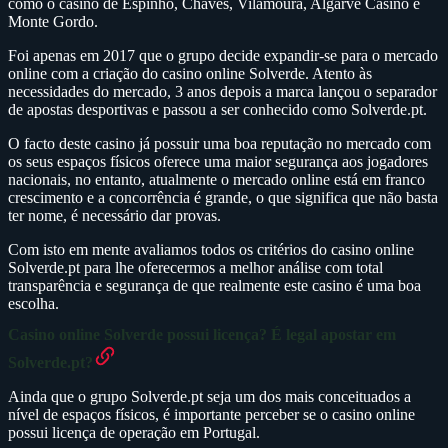
como o casino de Espinho, Chaves, Vilamoura, Algarve Casino e
Monte Gordo.
Foi apenas em 2017 que o grupo decide expandir-se para o mercado
online com a criação do casino online Solverde. Atento às
necessidades do mercado, 3 anos depois a marca lançou o separador
de apostas desportivas e passou a ser conhecido como Solverde.pt.
O facto deste casino já possuir uma boa reputação no mercado com
os seus espaços físicos oferece uma maior segurança aos jogadores
nacionais, no entanto, atualmente o mercado online está em franco
crescimento e a concorrência é grande, o que significa que não basta
ter nome, é necessário dar provas.
Com isto em mente avaliamos todos os critérios do casino online
Solverde.pt para lhe oferecermos a melhor análise com total
transparência e segurança de que realmente este casino é uma boa
escolha.
Casino online Solverde possui licença? É legal apostar em
Solverde.pt?
Ainda que o grupo Solverde.pt seja um dos mais conceituados a
nível de espaços físicos, é importante perceber se o casino online
possui licença de operação em Portugal.